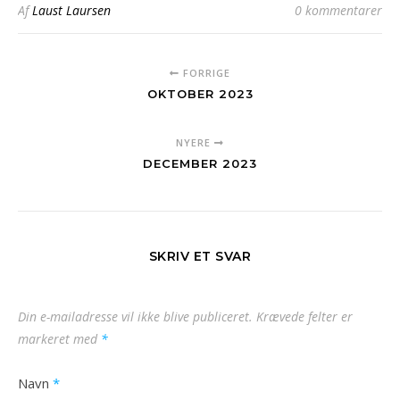
Af
Laust Laursen
0 kommentarer
FORRIGE
OKTOBER 2023
NYERE
DECEMBER 2023
SKRIV ET SVAR
Din e-mailadresse vil ikke blive publiceret.
Krævede felter er
markeret med
*
Navn
*