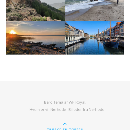
Bard Tema af
WP Royal
.
Hvem er vi
Nørhede
Billeder fra Nørhede
TILBAGE TIL TOPPEN