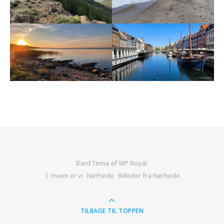
Bard Tema af
WP Royal
.
Hvem er vi
Nørhede
Billeder fra Nørhede
TILBAGE TIL TOPPEN